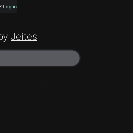
s or songs
Log in
by
Jeites
t
n
y
wall