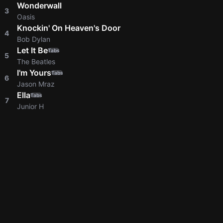
Wonderwall
3
Oasis
Knockin' On Heaven's Door
4
Bob Dylan
Let It Be
Tabs
5
The Beatles
I'm Yours
Tabs
6
Jason Mraz
Ella
Tabs
7
Junior H