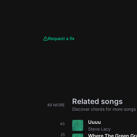
Request a fix
Related songs
49 MORE
Discover chords for more songs 
Uuuu
40
Steve Lacy
25
Where The Green Gr