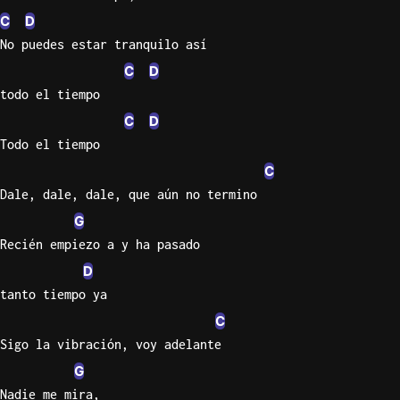
C
D
Knocki
No puedes estar tranquilo así
On
C
D
Heaven
todo el tiempo
Door
C
D
Bob Dyl
Todo el tiempo
Let It
C
Be
Dale, dale, dale, que aún no termino
The
Beatles
G
Recién empiezo a y ha pasado
I'm
Yours
D
Jason
tanto tiempo ya
Mraz
C
Sigo la vibración, voy adelante
Ella
G
Junior
H
Nadie me mira,