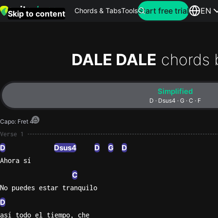
Search for artist
Start free trial
EN
Chords & Tabs
Tools
Skip to content
Top
searches
DALE DALE
chords 
this
month
Simplified
Perfec
D · Dsus4 · G · C · F
Ed
Capo
:
Fret 4
Sheera
Verse 1
D
Dsus4
D
G
D
Yellow
Ahora sí
Coldpla
C
No puedes estar tranquilo
Wonder
D
Oasis
así todo el tiempo, che