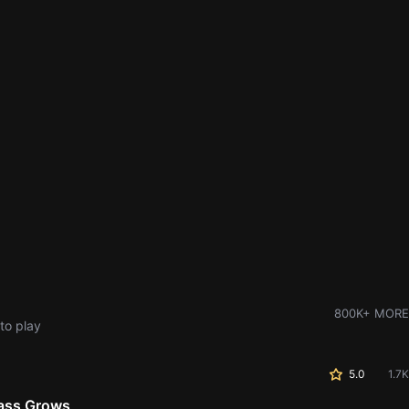
800K+ MORE
to play
5.0
1.7K
ass Grows