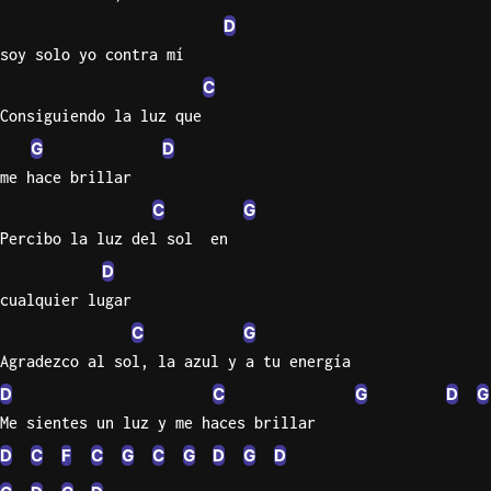
D
Sweet
soy solo yo contra mí
Home
C
Alaba
Lynyrd
Consiguiendo la luz que
Skynyr
G
D
me hace brillar
Driver
Licens
C
G
Olivia
Percibo la luz del sol  en
Rodrigo
D
All Of
cualquier lugar
Me
C
G
John
Agradezco al sol, la azul y a tu energía
Legend
D
C
G
D
G
Me sientes un luz y me haces brillar
D
C
F
C
G
C
G
D
G
D