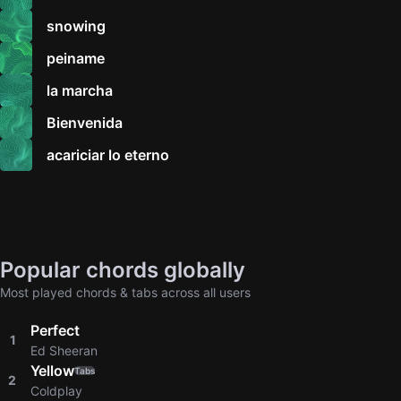
snowing
peiname
la marcha
Bienvenida
acariciar lo eterno
Popular chords globally
Most played chords & tabs across all users
Perfect
1
Ed Sheeran
Yellow
Tabs
2
Coldplay