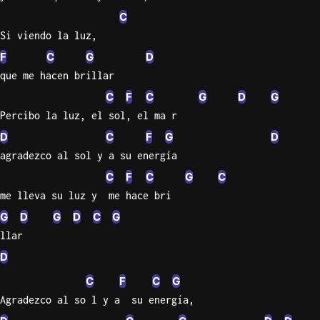
C
Si viendo la luz,
F
C
G
D
que me hacen brillar
C
F
C
G
D
G
Percibo la luz, el sol, el ma r
D
C
F
G
D
agradezco al sol y a su energía
C
F
C
G
C
me lleva su luz y  me hace bri
G
D
G
D
C
G
llar
D
C
F
C
G
Agradezco al so l y a  su energía,