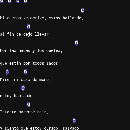
G
D
C
D
C
Mi cuerpo se activó, estoy bailando,
G
al fin te dejo llevar
D
Por las hadas y los duetes,
que están por todos lados
C
D
Miren mi cara de mono,
C
estoy hablando
G
Intento hacerte reír,
D
y siento que estoy curado, salvado