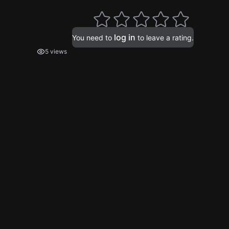
log in
You need to
to leave a rating.
5 views