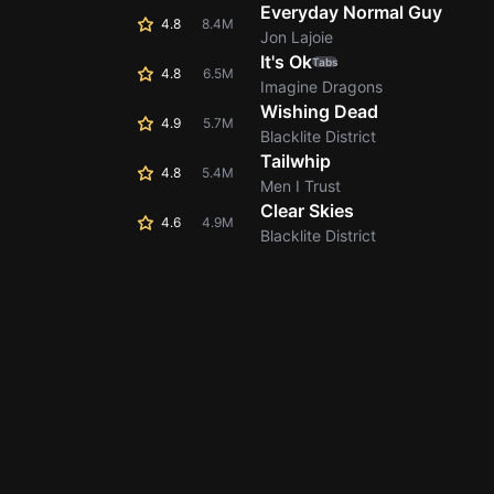
Everyday Normal Guy
4.8
8.4M
Jon Lajoie
It's Ok
Tabs
4.8
6.5M
Imagine Dragons
Wishing Dead
4.9
5.7M
Blacklite District
Tailwhip
4.8
5.4M
Men I Trust
Clear Skies
4.6
4.9M
Blacklite District