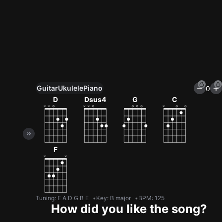
Guitar
Ukulele
Piano
0
Unlock All Tools
D
Dsus4
G
C
100+ tunings, chord games & metronome
Get now
F
Tuning
:
E A D G B E
Key
:
B major
BPM
:
125
How did you like the song?