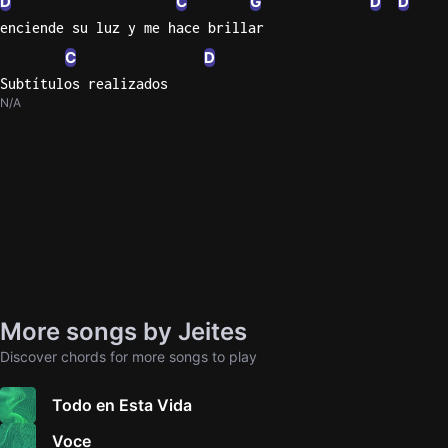
D
C
G
D
D
enciende su luz y me hace brillar
C
D
Subtítulos realizados
N/A
More songs by Jeites
Discover chords for more songs to play
Todo en Esta Vida
Voce