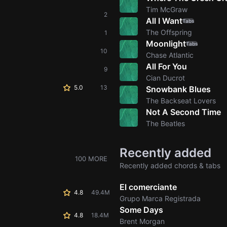
Tim McGraw
2
All I Want
Tabs
The Offspring
1
Moonlight
Tabs
10
Chase Atlantic
All For You
9
Cian Ducrot
5.0
13
Snowbank Blues
The Backseat Lovers
Not A Second Time
The Beatles
Recently added
100 MORE
Recently added chords & tabs
El comerciante
4.8
49.4M
Grupo Marca Registrada
Some Days
4.8
18.4M
Brent Morgan