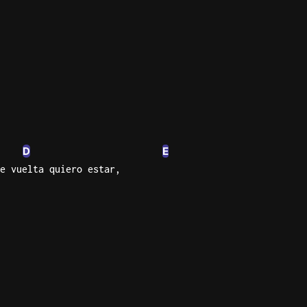
ma
d
s
e
D
E
e vuelta quiero estar,