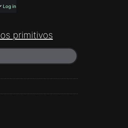
s or songs
Log in
os primitivos
t
n
y
wall