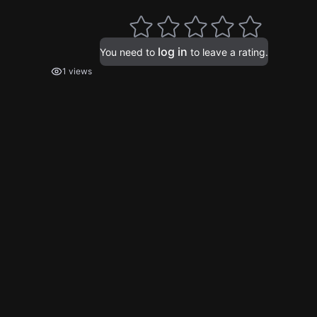
log in
You need to
to leave a rating.
1 views