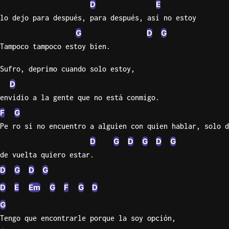
D
E
Sweet
lo dejo para después, para después, así no estoy
Home
G
D
G
Alaba
Tampoco tampoco estoy bien.
Lynyrd
Skynyr
Sufro, deprimo cuando solo estoy,
Driver
D
Licens
envidio a la gente que no está conmigo.
Olivia
F
G
Rodrigo
Pe ro si no encuentro a alguien con quien hablar, solo d
All Of
D
G
D
G
D
G
Me
de vuelta quiero estar.
John
D
G
D
G
Legend
D
E
Em
G
F
G
D
G
Tengo que encontrarle porque la soy opción,