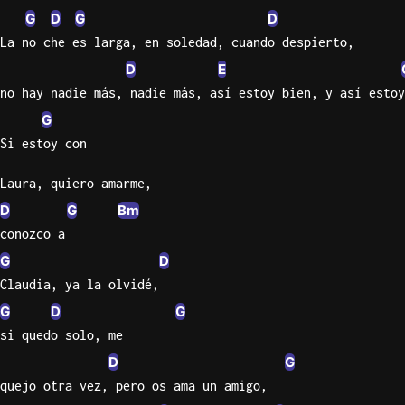
G
D
G
D
Knocki
La no che es larga, en soledad, cuando despierto,
On
D
E
Heaven
no hay nadie más, nadie más, así estoy bien, y así estoy
Door
G
Bob Dyl
Si estoy con
Let It
Be
Laura, quiero amarme,
The
D
G
Bm
Beatles
conozco a
I'm
G
D
Yours
Claudia, ya la olvidé,
Jason
G
D
G
Mraz
si quedo solo, me
Ella
D
G
Junior
quejo otra vez, pero os ama un amigo,
H