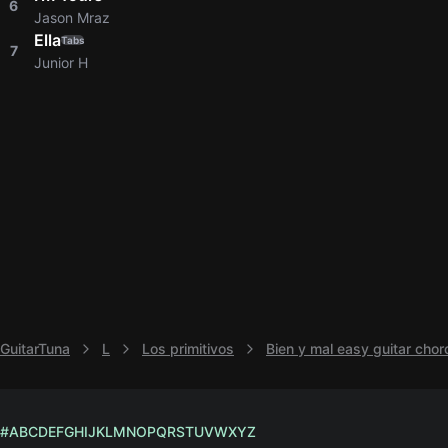
6
Jason Mraz
Ella
Tabs
7
Junior H
GuitarTuna
L
Los primitivos
Bien y mal easy guitar chor
#
A
B
C
D
E
F
G
H
I
J
K
L
M
N
O
P
Q
R
S
T
U
V
W
X
Y
Z