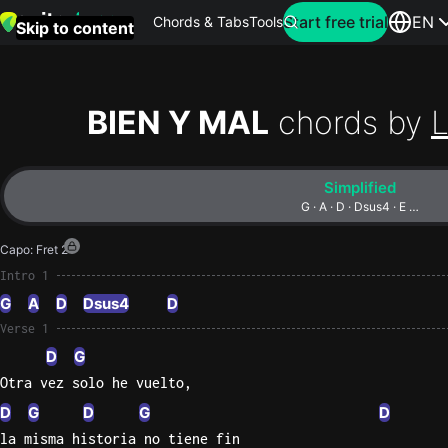
Search for artist
Start free trial
EN
Chords & Tabs
Tools
Skip to content
Top
searches
BIEN Y MAL
chords by
L
this
month
Simplified
Perfec
G · A · D · Dsus4 · E …
Ed
Capo
:
Fret 2
Sheera
Intro 1
G
A
D
Dsus4
D
Yellow
Verse 1
Coldpla
D
G
Otra vez solo he vuelto,
Wonder
D
G
D
G
D
Oasis
la misma historia no tiene fin