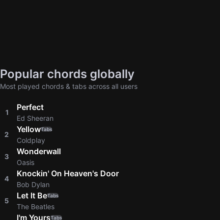
Popular chords globally
Most played chords & tabs across all users
Perfect
1
Ed Sheeran
Yellow
Tabs
2
Coldplay
Wonderwall
3
Oasis
Knockin' On Heaven's Door
4
Bob Dylan
Let It Be
Tabs
5
The Beatles
I'm Yours
Tabs