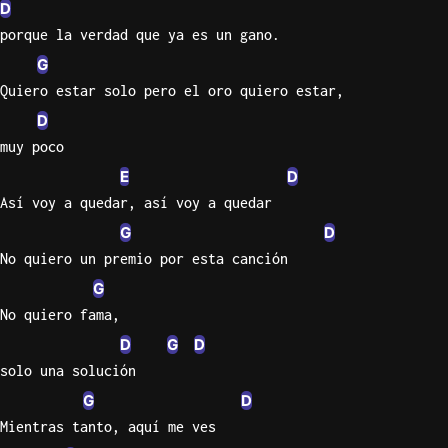
D
porque la verdad que ya es un gano.
G
Quiero estar solo pero el oro quiero estar,
D
muy poco
E
D
Así voy a quedar, así voy a quedar
G
D
No quiero un premio por esta canción
G
No quiero fama,
D
G
D
solo una solución
G
D
Mientras tanto, aquí me ves