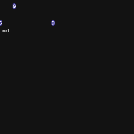
G
n'
G
D
's
 mal
an