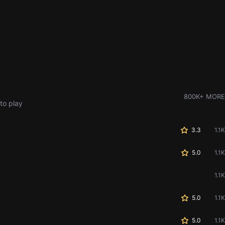
800K+ MORE
to play
3.3
1.1K
5.0
1.1K
1.1K
5.0
1.1K
5.0
1.1K