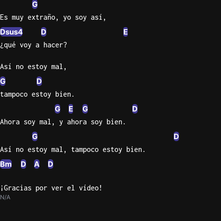
G
Es muy extraño, yo soy así,
Dsus4
D
E
¿qué voy a hacer?
Así no estoy mal,
G
D
tampoco estoy bien.
G
E
G
D
Ahora soy mal, y ahora soy bien.
G
D
Así no estoy mal, tampoco estoy bien.
Bm
D
A
D
¡Gracias por ver el vídeo!
N/A