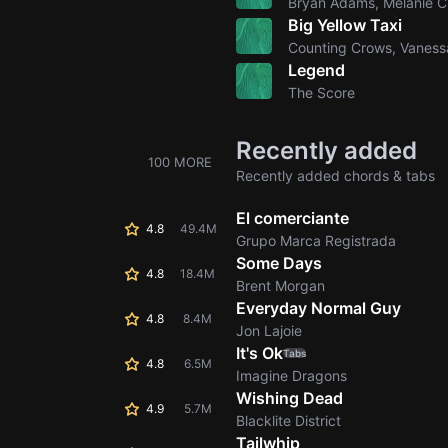
Bryan Adams, Melanie C
Big Yellow Taxi
Counting Crows, Vaness
Legend
The Score
Recently added
100 MORE
Recently added chords & tabs
El comerciante
4.8
49.4M
Grupo Marca Registrada
Some Days
4.8
18.4M
Brent Morgan
Everyday Normal Guy
4.8
8.4M
Jon Lajoie
It's Ok
Tabs
4.8
6.5M
Imagine Dragons
Wishing Dead
4.9
5.7M
Blacklite District
Tailwhip