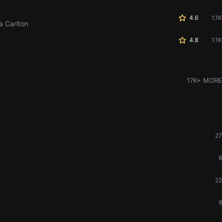
4.6
1.1K
a Carlton
4.8
1.1K
17K+ MORE
27
8
22
9