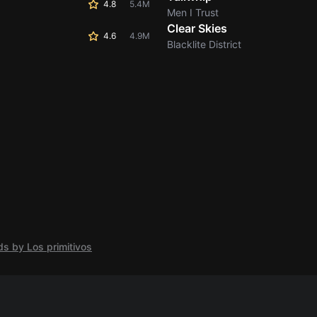
4.8
5.4M
Men I Trust
Clear Skies
4.6
4.9M
Blacklite District
ds by Los primitivos