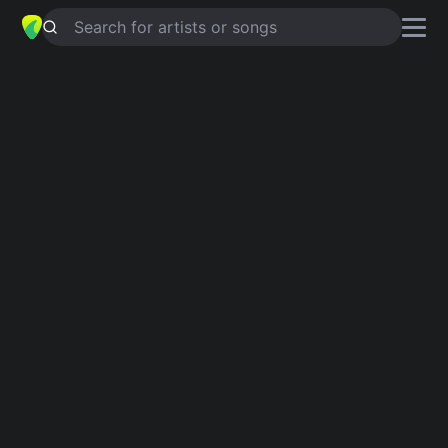
Search for artists or songs
BREATHE [BONUS TRACK]
chords
by
Sevendust
Simplified
A5 · Eb5 · G#5 · F5 · Em …
Capo
:
Fret 4
Guitar
Ukulele
Piano
A5
Eb5
G#5
F5
Em
E
6
4
Intro 1
A5