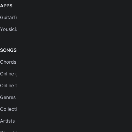
APPS
SUPPORT
GuitarTuna
Help center
Yousician
FAQs
Plans
SONGS & TOOLS
Chords for songs
INSTRUMENTS
Online guitar tuner
Guitar tuner
Online tuner
Ukulele tuner
Genres
Bass tuner
Collections
Violin tuner
Artists
Mandolin tuner