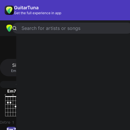
GuitarTuna
Get the full experience in app
Search for artists or songs
ELLA
Tab by
Junior H
Simplified
Official
Tabs
Em · Am · B · D
Em7 · Am7 · B7 · D9 · B7/D#
Guitar
Ukulele
Piano
Em7
Am7
B7
D9
B7/D#
4
Intro 1
Em7
Em7