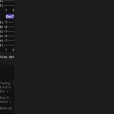
A|--------------------------------------|-----------------------
E|--------------------------------------|-----------------------
   1   2   3   4   5   6                  1   2   3   4   5   6
Em7
E|-7------------------------|

B|-8------------------------|

G|-7------------------------|

D|-9------------------------|

A|-7------------------------|

E|--------------------------|

   1   2   3   4   5   6
2019
Latin
Request a fix
Guitar
Ukulele
Piano
Tuning
:
E A D G
Em7
Am7
B7
D9
B7/D#
B E
Key
:
E
minor
BPM
:
92