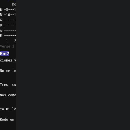
      Dos, tres can
E|-8---108---7-8---108---7--|---5-5---5----------------|

B|-10--1210--8-10--1210--8--|---7-7---7----------------|

G|--------------------------|--------------------------|

D|--------------------------|--------------------------|

A|--------------------------|--------------------------|

E|--------------------------|--------------------------|

   1   2   3   4   5   6      1   2   3   4   5   6
Verse 3
Em7
ciones y no para de bailar
No me interesa mientras esté junto a ella
Am7
Tres, cuatro tragos y la fiesta mejora
Nos conocimos mientras la rola suena
Em7
Ya ni les cuento, ya saben lo que pasó
Rodó en mi cama justo cuando el sol salió
Am7