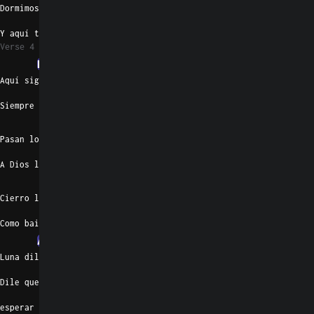
Dormimos juntos me tenía bien loco
Y aquí termina la historia de este cuento
Verse 4
Em7
Aquí sigo    en el antro fumando un gallo
Siempre observando por si es que me la topo
Am7
Pasan los días  y no la he vuelto a mirar
A Dios le rezo pa' que la haga ya llegar
Em7
Cierro los ojos  y me acuerdo de su carita
Como bailaba, sonreía y de ese mirar
Am7
Luna dile    tu que ya la puedes mirar
Dile que vuelva y aquí la voy a
esperar