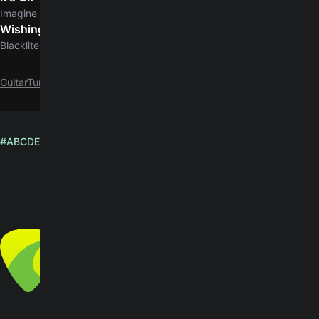
5.0
Imagine Dragons
Wishing Dead
Blacklite District
GuitarTuna
J
Junior H
Ella tabs by Junior H
#
A
B
C
D
E
F
G
H
I
J
K
L
M
N
O
P
Q
R
S
T
U
V
W
X
Y
Z
English
© Yousician Oy 2026
All rights reserved