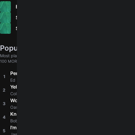
Easy
Songs of 2019
Songs With Ninth Chords
Popular chords globally
Most played chords & tabs across all users
100 MORE
Perfect
1
4.8
Ed Sheeran
Yellow
2
4.8
Coldplay
Wonderwall
3
4.8
Oasis
Knockin' On Heaven's Door
4
4.8
Bob Dylan
I'm Yours
5
4.8
Jason Mraz