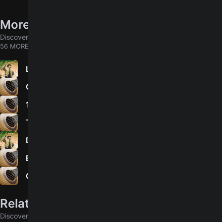
More songs by Junior H
Discover chords for more songs to play
56 MORE
La vi llorar
4.9
Clave Ali
4.7
160 Gramos
5.0
Tingo y tango
5.0
Días nublados
4.9
El velador
5.0
Corazón negro
5.0
Related songs
Discover chords for more songs to play