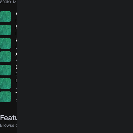
800K+ MORE
Ven porque te necesito
4.9
Los Temerarios
Mirada
4.9
Ivan Cornejo
El Centenario
4.9
Los Tucanes De Tijuana
Amor prohibido
4.7
Selena
Balada
4.9
Gusttavo Lima
Desde morro
5.0
Justin Morales
Tu Amor Barato
5.0
Carin Leon
Featured in collections
Browse collections that include this song