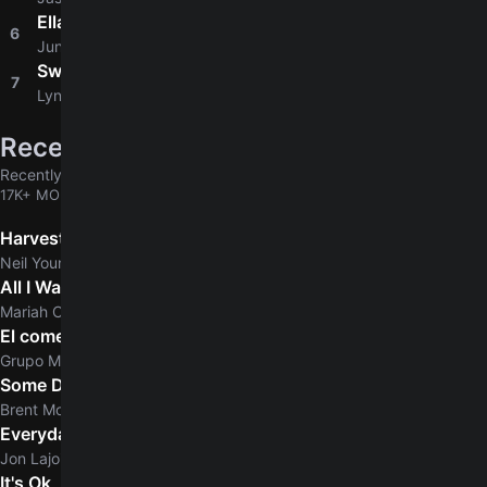
Ella
6
4.6
Junior H
Sweet Home Alabama
7
4.6
Lynyrd Skynyrd
Recently added
Recently added chords & tabs
17K+ MORE
Harvest
Neil Young
All I Want For Christmas Is You
5.0
Mariah Carey
El comerciante
Grupo Marca Registrada
Some Days
Brent Morgan
Everyday Normal Guy
Jon Lajoie
It's Ok