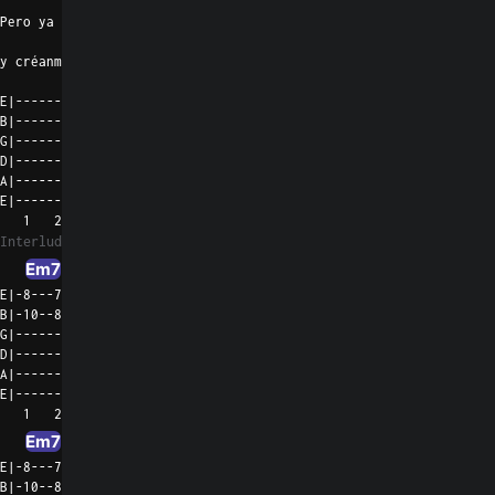
Pero ya es tarde
y créanme que esto me gusta
E|-----------------10--10---|

B|-----------------12--12---|

G|--------------------------|

D|--------------------------|

A|--------------------------|

E|--------------------------|

   1   2   3   4   5   6
Interlude 1
Em7
Em7
E|-8---7-7--3--7---7-7---3--|-7-----7-7-------10--10---|

B|-10--8-8-----8---8-8------|-8-----8-8-------12--12---|

G|--------------------------|--------------------------|

D|--------------------------|--------------------------|

A|--------------------------|--------------------------|

E|--------------------------|--------------------------|

   1   2   3   4   5   6      1   2   3   4   5   6
Em7
Em7
E|-8---7-7--3--7---7-7---3--|-7------7-77--77--77--77--|

B|-10--8-8-----8---8-8------|-8-------8---8---8---8----|
