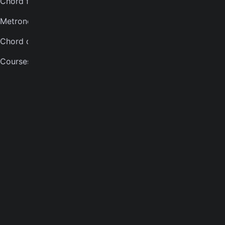
Chord finder
Banjo tuner
Metronome
COMPANY
Chord quiz
About
Courses
Careers
Press
Contact us
Terms of service
Privacy notice
CCPA notice
Cookies