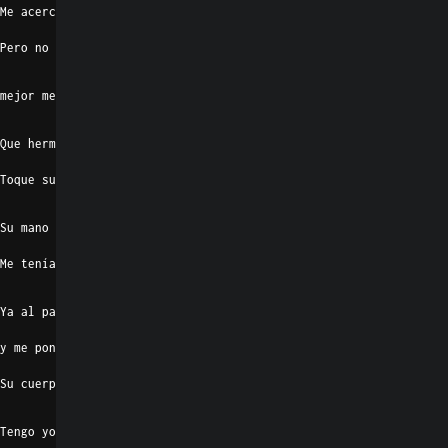
Me acerco y la    neta no se si saludar
Pero no es malo
D9
B7/D#
mejor me voy a aventar
Em7
Que hermosa niña  créanme que fue la verdad
Toque su hombro y al instante me mira
Am7
Su mano pega  y me lleva junto a bailar
Me tenía loco la forma de su mirar
Em7
Ya al pasó en que   ella se me pega
y me pone a bailar
Su cuerpo pegadito al mío me hacía vibrar
Am7
Tengo yo miedo y no me quiero enamorar