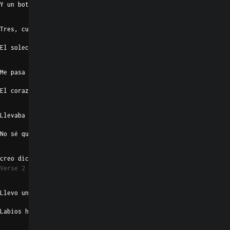
Y un botecito que me quema con frío
Am7
Tres, cuatro Barbie' bien preciosas pa' bailar
El solecito a lo lejos veo pasar
Em7
Me pasa mi    compa' un tabaco pa' enbaisar
El corazón siento me empieza a palpitar
Am7
Llevaba tiempo sin eso experimentar
No sé que es eso
D9
B7/D#
creo dicen mariposas
Verse 2
Em7
Llevo un buen rato  y no la dejo de mirar
Labios hermosos, su rostro espectacular
Am7