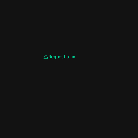
Request a fix