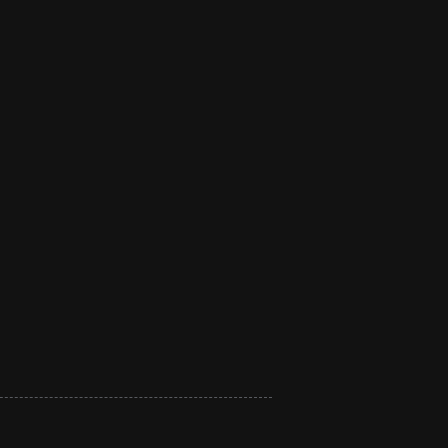
n'
's
an