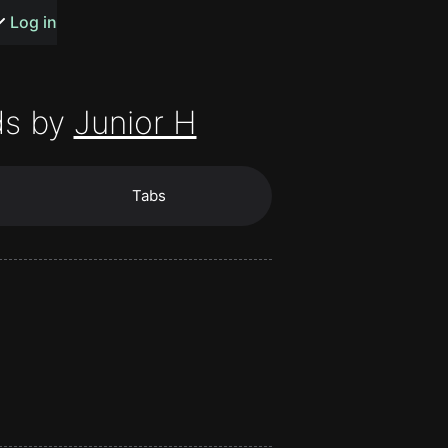
s or songs
Log in
ds by
Junior H
Tabs
t
n
y
wall