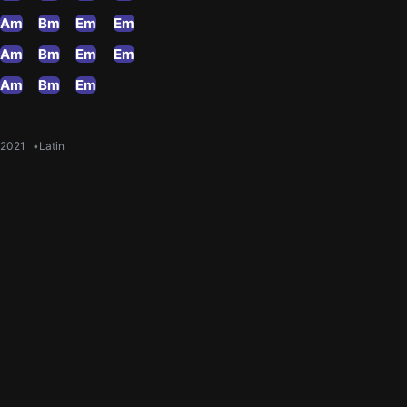
Am
Bm
Em
Em
Am
Bm
Em
Em
Am
Bm
Em
2021
Latin