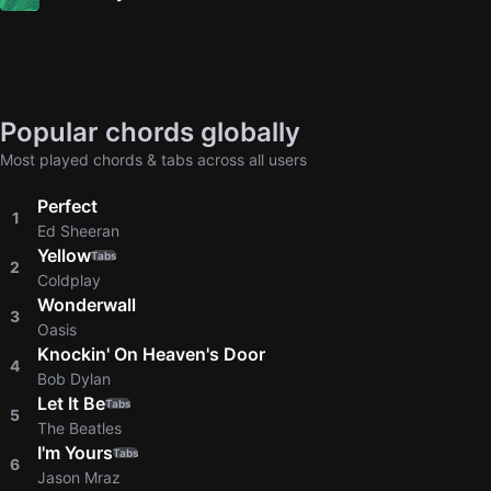
Popular chords globally
Most played chords & tabs across all users
Perfect
1
Ed Sheeran
Yellow
Tabs
2
Coldplay
Wonderwall
3
Oasis
Knockin' On Heaven's Door
4
Bob Dylan
Let It Be
Tabs
5
The Beatles
I'm Yours
Tabs
6
Jason Mraz