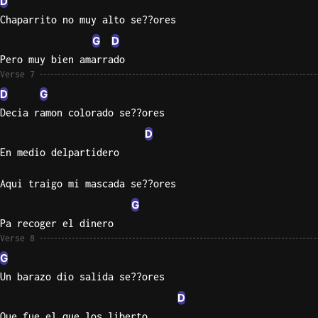
D
Chaparrito no muy alto se??ores
G
D
Pero muy bien amarrado
Verse 7
D
G
Decia ramon colorado se??ores
D
En medio delpartidero
Aqui traigo mi mascada se??ores
G
Pa recoger el dinero
Verse 8
G
Un barazo dio salida se??ores
D
Que fue el que los liberto