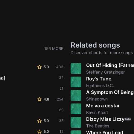
Related songs
156 MORE
Discover chords for more songs 
Out Of Hiding (Fathe
5.0
433
Steffany Gretzinger
na]
32
Roy's Tune
Fontaines D.C.
21
A Symptom Of Bein
Shinedown
4.8
254
Me va a costar
69
Kevin Kaarl
Dizzy Miss Lizzy
Tabs
5.0
35
The Beatles
5.0
12
Where You Lead