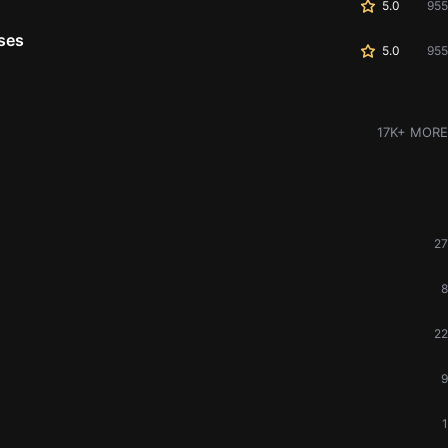
5.0
955
ses
5.0
955
17K+ MORE
27
8
22
9
1