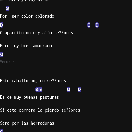
G
Sweet
Por  ser color colorado
Home
Alaba
D
G
D
Lynyrd
Chaparrito no muy alto se??ores
Skynyr
Pero muy bien amarrado
Driver
G
Licens
Olivia
Verse 4
Rodrigo
All Of
Este caballo mojino se??ores
Me
Bm
G
D
John
Es de muy buenas pasturas
Legend
Si esta carrera la pierdo se??ores
Sera por las herraduras
G