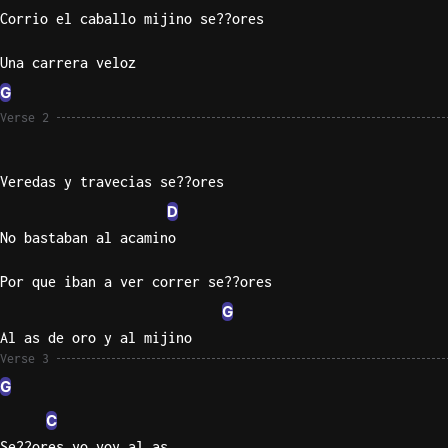
Corrio el caballo mijino se??ores
Knocki
Una carrera veloz
On
Heaven
G
Door
Verse 2
Bob Dyl
Let It
Veredas y travecias se??ores
Be
D
The
No bastaban al acamino
Beatles
I'm
Por que iban a ver correr se??ores
Yours
G
Jason
Al as de oro y al mijino
Mraz
Verse 3
G
Ella
Junior
C
H
Se??ores yo voy al as