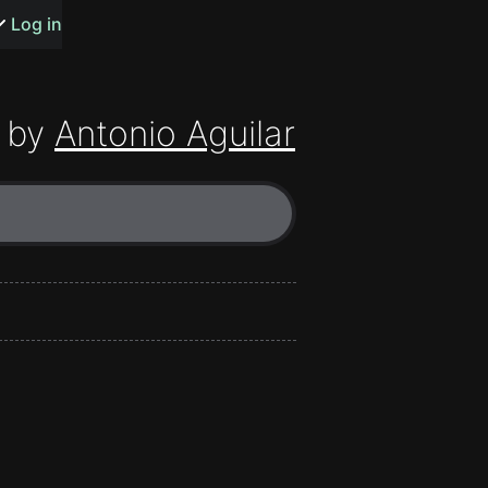
s or songs
Log in
 by
Antonio Aguilar
t
n
y
wall