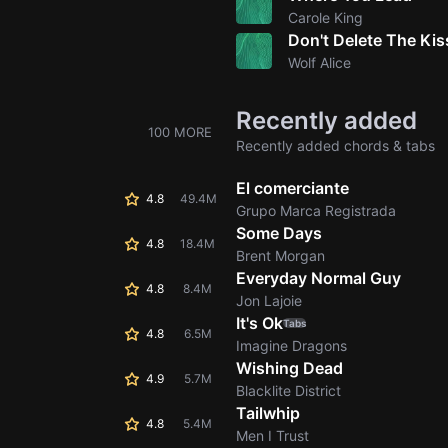
Carole King
Don't Delete The Kis
Wolf Alice
Recently added
100 MORE
Recently added chords & tabs
El comerciante
4.8
49.4M
Grupo Marca Registrada
Some Days
4.8
18.4M
Brent Morgan
Everyday Normal Guy
4.8
8.4M
Jon Lajoie
It's Ok
Tabs
4.8
6.5M
Imagine Dragons
Wishing Dead
4.9
5.7M
Blacklite District
Tailwhip
4.8
5.4M
Men I Trust