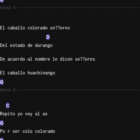
Verse 5
El caballo colorado se??ores
D
Del estado de durango
De acuerdo al nombre le dicen se??ores
El caballo huachinango
G
Verse 6
C
Repito yo voy al as
G
Po r ser colo colorado