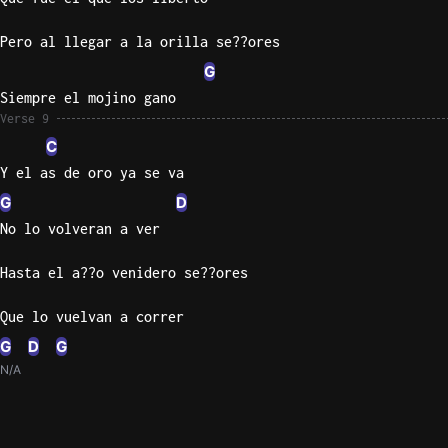
Pero al llegar a la orilla se??ores
G
Siempre el mojino gano
Verse 9
C
Y el as de oro ya se va
G
D
No lo volveran a ver
Hasta el a??o venidero se??ores
Que lo vuelvan a correr
G
D
G
N/A