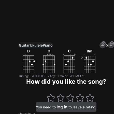
Guitar
Ukulele
Piano
0
Unlock All Tools
D
G
C
Bm
100+ tunings, chord games & metronome
Get now
Tuning
:
E A D G B E
Key
:
D major
BPM
:
171
How did you like the song?
log in
You need to
to leave a rating.
12 views