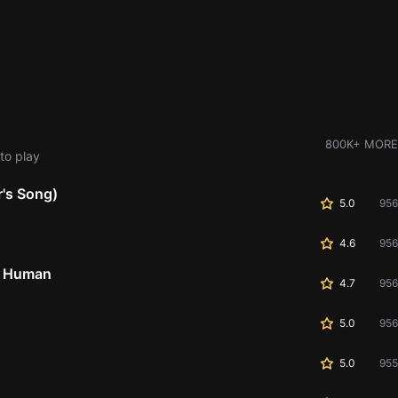
800K+ MORE
to play
r's Song)
5.0
956
4.6
956
g Human
4.7
956
5.0
956
5.0
955