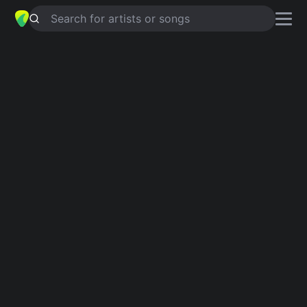
Search for artists or songs
IL SIGNORE DEGLI ANELLI DELLO
STADIO
chords by
Nanowar of Steel
Simplified
Em · C · D · G · A
Capo
:
Fret 4
Guitar
Ukulele
Piano
Em
C
D
G
A
Intro 1
Em
C
D
C
D