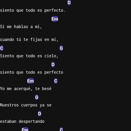
D
Sweet
siento que todo es perfecto.
Home
Em
Alaba
Si me hablas a mí,
Lynyrd
Skynyr
cuando tú te fijas en mí,
Driver
C
G
Licens
Siento que todo es cielo,
Olivia
D
Rodrigo
siento que todo es perfecto
All Of
Em
C
Me
Yo me acerqué, te besé
John
G
Legend
Nuestros cuerpos ya se
D
estaban despertando
Em
C