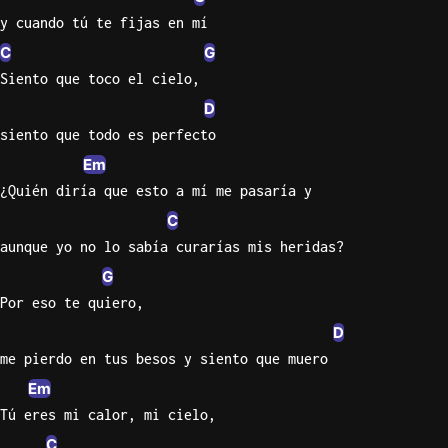
y cuando tú te fijas en mí
C
G
Siento que toco el cielo,
D
siento que todo es perfecto
Em
¿Quién diría que esto a mí me pasaría y
C
aunque yo no lo sabía curarías mis heridas?
G
Por eso te quiero,
D
me pierdo en tus besos y siento que muero
Em
Tú eres mi calor, mi cielo,
C