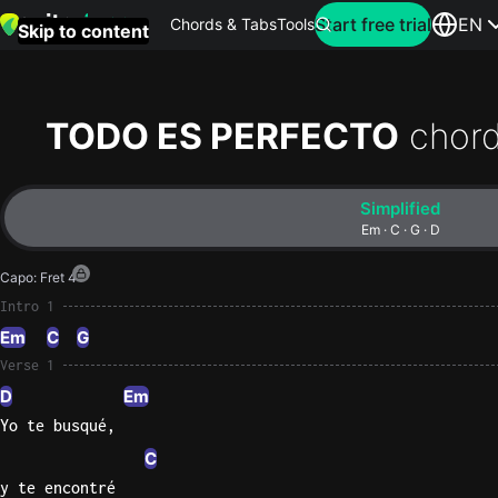
Search for artist
Start free trial
EN
Chords & Tabs
Tools
Skip to content
Top
searches
TODO ES PERFECTO
chord
this
month
Simplified
Perfec
Em · C · G · D
Ed
Capo
:
Fret 4
Sheera
Intro 1
Em
C
G
Yellow
Verse 1
Coldpla
D
Em
Yo te busqué,
Wonder
C
Oasis
y te encontré