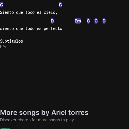
C
G
Siento que toco el cielo,
D
Em
C
G
D
siento que todo es perfecto
Subtítulos
N/A
More songs by Ariel torres
Discover chords for more songs to play