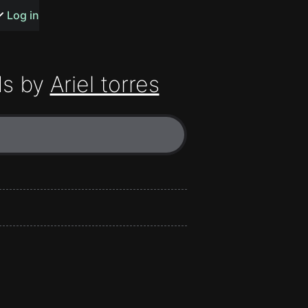
s or songs
Log in
s by
Ariel torres
t
n
y
wall