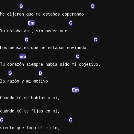
G
D
Knocki
Me dijeron que me estabas esperando
On
Em
C
Heaven
Yo estaba ahí, sin poder ver
Door
G
D
Bob Dyl
Los mensajes que me estabas enviando
Let It
Em
C
Be
Tu corazón siempre había sido mi objetivo,
The
Beatles
G
D
la razón y mi motivo.
I'm
Em
Yours
Jason
Cuando tú me hablas a mí,
Mraz
cuando tú te fijas en mí,
Ella
C
G
Junior
siento que toco el cielo,
H