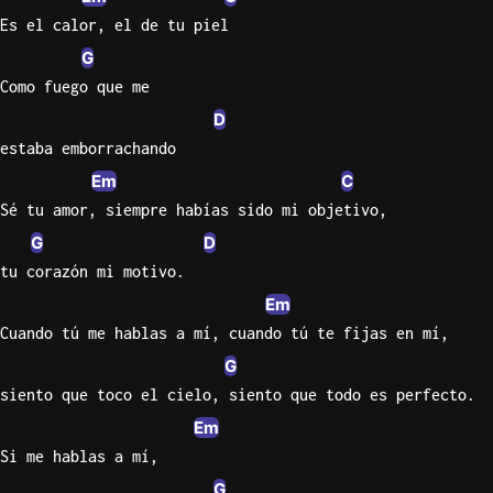
Es el calor, el de tu piel
G
Como fuego que me
D
estaba emborrachando
Em
C
Sé tu amor, siempre habías sido mi objetivo,
G
D
tu corazón mi motivo.
Em
Cuando tú me hablas a mí, cuando tú te fijas en mí,
G
siento que toco el cielo, siento que todo es perfecto.
Em
Si me hablas a mí,
G