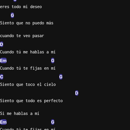
eres todo mi deseo
G
Siento que no puedo más
cuando te veo pasar
D
Cuando tú me hablas a mí
Em
G
Cuando tú te fijas en mí
C
G
Siento que toco el cielo
D
Siento que todo es perfecto
Si me hablas a mí
Em
G
Cuando tú te fijas en mí