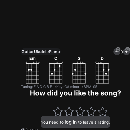
Guitar
Ukulele
Piano
0
Unlock All Tools
Em
C
G
D
100+ tunings, chord games & metronome
Get now
Tuning
:
E A D G B E
Key
:
G# minor
BPM
:
95
How did you like the song?
log in
You need to
to leave a rating.
3 views