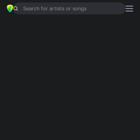
Search for artists or songs
SIGO CON ELLA
chords by
Obie
Bermúdez
Simplified
D · A · G · Bm · Gm …
Capo
:
Fret 3
Guitar
Ukulele
Piano
D
A
G
Bm
Gm
E
2
3
Verse 1
D
A
D
G
D
Ella es así deliciosa y divina