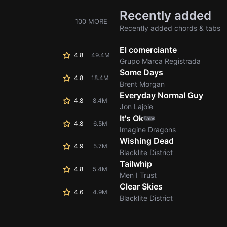
Recently added
100 MORE
Recently added chords & tabs
El comerciante
4.8
49.4M
Grupo Marca Registrada
Some Days
4.8
18.4M
Brent Morgan
Everyday Normal Guy
4.8
8.4M
Jon Lajoie
It's Ok
Tabs
4.8
6.5M
Imagine Dragons
Wishing Dead
4.9
5.7M
Blacklite District
Tailwhip
4.8
5.4M
Men I Trust
Clear Skies
4.6
4.9M
Blacklite District