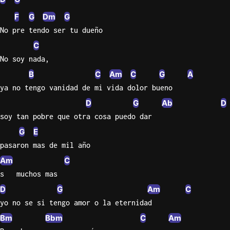
F
G
Dm
G
No pre tendo ser tu dueño
C
No soy nada,
B
C
Am
C
G
A
ya no tengo vanidad de mi vida dolor bueno
D
G
Ab
D
soy tan pobre que otra cosa puedo dar
G
E
pasaron mas de mil año
Am
C
s   muchos mas
D
G
Am
C
yo no se si tengo amor o la eternidad
Bm
Bbm
C
Am