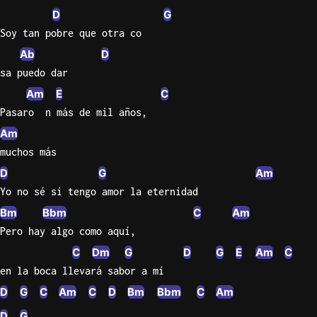
D
G
Soy tan pobre que otra co
Ab
D
sa puedo dar
Am
E
C
Pasaro  n más de mil años,
Am
muchos más
D
G
Am
Yo no sé si tengo amor la eternidad
Bm
Bbm
C
Am
Pero hay algo como aquí,
C
Dm
G
D
G
E
Am
C
en la boca llevará sabor a mí
D
G
C
Am
C
D
Bm
Bbm
C
Am
D
G