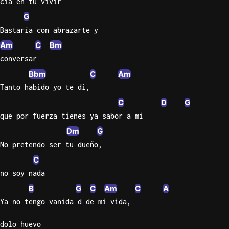
cia en tu vivir
G
Sweet
Home
Bastaría con abrazarte y
Alaba
Am
C
Bm
Lynyrd
conversar
Skynyr
Bbm
C
Am
Driver
Tanto habido yo te di,
Licens
C
D
G
Olivia
que por fuerza tienes ya sabor a mi
Rodrigo
Dm
G
All Of
No pretendo ser tu dueño,
Me
C
John
Legend
no soy nada
B
G
C
Am
C
A
Ya no tengo vanida d de mi vida,
dolo huevo