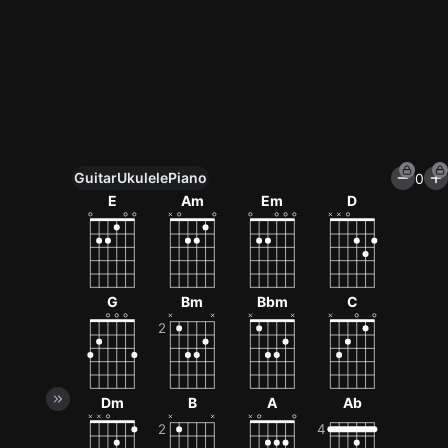
Guitar
Ukulele
Piano
0
Unlock All Tools
E
Am
Em
D
100+ tunings, chord games & metronome
Get now
G
Bm
Bbm
C
Dm
B
A
Ab