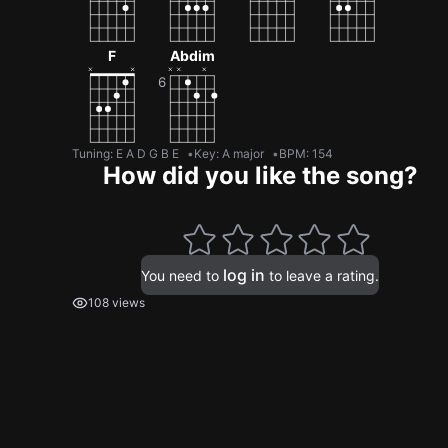
F
Abdim
Tuning
:
E A D G B E
Key
:
A major
BPM
:
154
How did you like the song?
log in
You need to
to leave a rating.
108 views