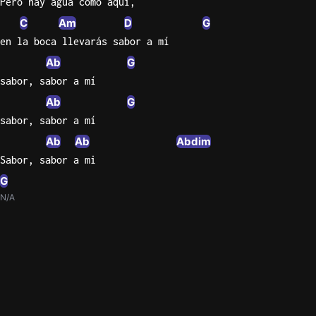
Pero hay agua como aquí,
C
Am
D
G
en la boca llevarás sabor a mí
Ab
G
sabor, sabor a mí
Ab
G
sabor, sabor a mí
Ab
Ab
Abdim
Sabor, sabor a mi
G
N/A