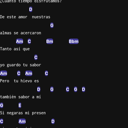
¿Cuánto tiempo disfrutamos?
D
Knocki
De este amor  nuestras
On
Heaven
G
Door
almas se acercaron
Bob Dyl
Am
C
Bm
Bbm
Tanto así que
Let It
Be
C
The
yo guardo tu sabor
Beatles
Am
C
Am
C
I'm
Pero  tu hievo es
Yours
D
G
C
G
D
Jason
también sabor a mí
Mraz
G
E
Ella
Si negaras mi presen
Junior
C
Am
D
H