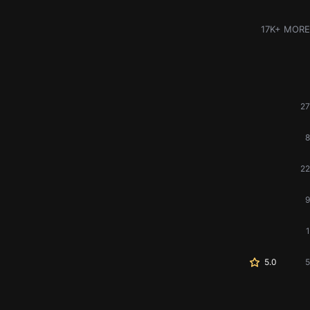
17K+ MORE
27
8
22
9
1
5.0
5