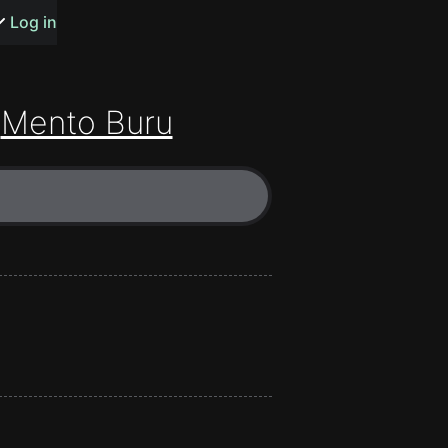
s or songs
Log in
Mento Buru
t
n
y
wall