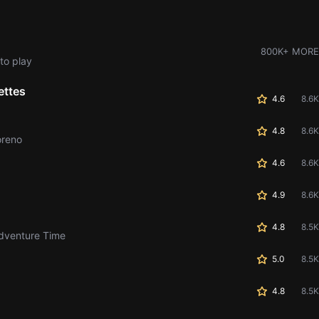
800K+ MORE
to play
ettes
4.6
8.6K
4.8
8.6K
oreno
4.6
8.6K
4.9
8.6K
4.8
8.5K
Adventure Time
5.0
8.5K
4.8
8.5K