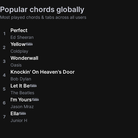
Popular chords globally
Most played chords & tabs across all users
Perfect
1
Ed Sheeran
Yellow
Tabs
2
Coldplay
Wonderwall
3
Oasis
Knockin' On Heaven's Door
4
Bob Dylan
Let It Be
Tabs
5
The Beatles
I'm Yours
Tabs
6
Jason Mraz
Ella
Tabs
7
Junior H