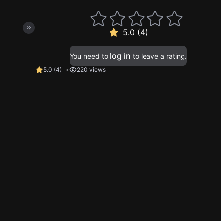
5.0 (4)
log in
You need to
to leave a rating.
5.0
(
4
)
220 views