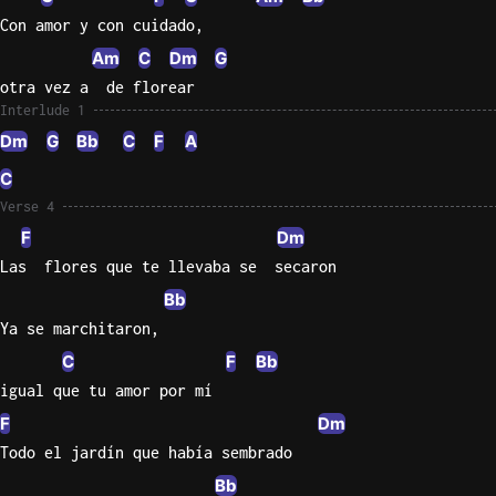
Con amor y con cuidado,
Am
C
Dm
G
otra vez a  de florear
Interlude 1
Dm
G
Bb
C
F
A
C
Verse 4
F
Dm
Las  flores que te llevaba se  secaron
Bb
Ya se marchitaron,
C
F
Bb
igual que tu amor por mí
F
Dm
Todo el jardín que había sembrado
Bb