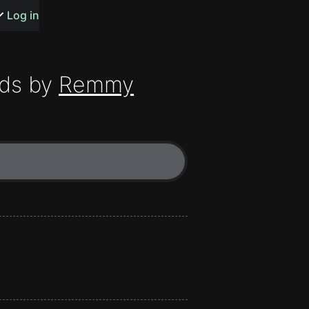
s or songs
Log in
ds by
Remmy
t
n
y
wall