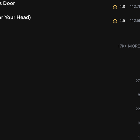
s Door
4.8
112.7
or Your Head)
4.5
112.5
17K+ MORE
27
8
22
9
1