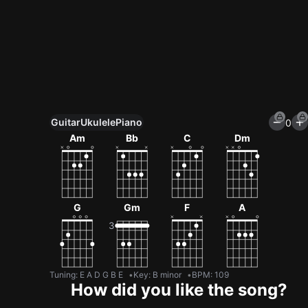
Guitar
Ukulele
Piano
0
Unlock All Tools
Am
Bb
C
Dm
100+ tunings, chord games & metronome
Get now
G
Gm
F
A
Tuning
:
E A D G B E
Key
:
B minor
BPM
:
109
How did you like the song?