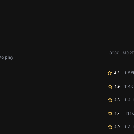
800K+ MORE
to play
4.3
115.5
4.9
114.6
4.8
114.1
4.7
114K
4.9
113.1