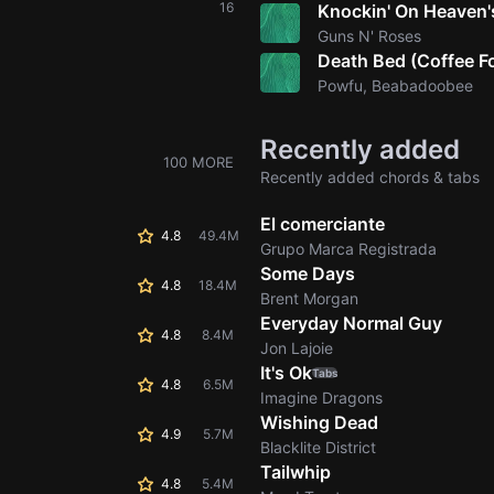
16
Knockin' On Heaven'
Guns N' Roses
Death Bed (Coffee F
Powfu, Beabadoobee
Recently added
100 MORE
Recently added chords & tabs
El comerciante
4.8
49.4M
Grupo Marca Registrada
Some Days
4.8
18.4M
Brent Morgan
Everyday Normal Guy
4.8
8.4M
Jon Lajoie
It's Ok
Tabs
4.8
6.5M
Imagine Dragons
Wishing Dead
4.9
5.7M
Blacklite District
Tailwhip
4.8
5.4M