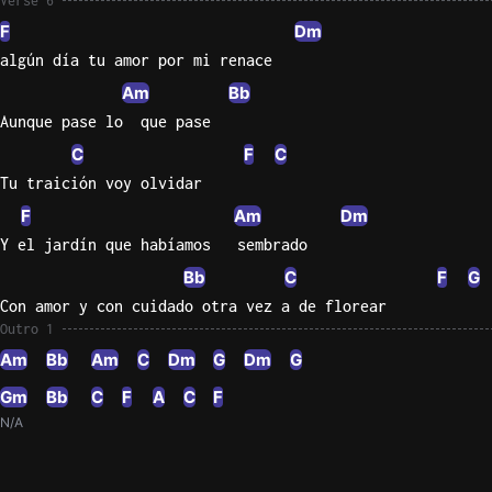
Verse 6
F
Dm
algún día tu amor por mi renace
Am
Bb
Aunque pase lo  que pase
C
F
C
Tu traición voy olvidar
F
Am
Dm
Y el jardín que habíamos   sembrado
Bb
C
F
G
Con amor y con cuidado otra vez a de florear
Outro 1
Am
Bb
Am
C
Dm
G
Dm
G
Gm
Bb
C
F
A
C
F
N/A