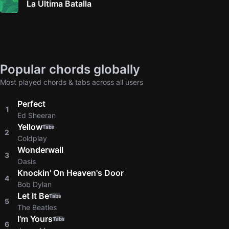
La Última Batalla
Popular chords globally
Most played chords & tabs across all users
Perfect
1
Ed Sheeran
Yellow
Tabs
2
Coldplay
Wonderwall
3
Oasis
Knockin' On Heaven's Door
4
Bob Dylan
Let It Be
Tabs
5
The Beatles
I'm Yours
Tabs
6