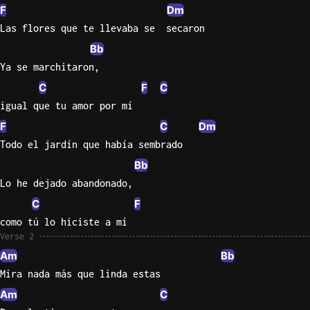
F
Dm
Knocki
Las flores que te llevaba se  secaron
On
Bb
Heaven
Ya se marchitaron,
Door
C
F
C
Bob Dyl
igual que tu amor por mí
Let It
F
C
Dm
Be
Todo el jardín que había sembrado
The
Bb
Beatles
Lo he dejado abandonado,
I'm
C
F
Yours
como tú lo hiciste a mí
Jason
Verse 2
Mraz
Am
Bb
Ella
Mira nada más que linda estas
Junior
Am
C
H