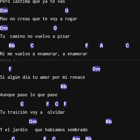
Pero lastima que ya te vas
Sweet
Dm
G
Home
Mas no creas que te voy a rogar
Alaba
Dm
G
Lynyrd
Tu  camino no vuelvo a pisar
Skynyr
Bb
C
F
A
C
Driver
Ni me vuelvo a enamorar, a enamorar
Licens
Verse 3
Olivia
F
Dm
Rodrigo
Si algún día tu amor por mi renace
All Of
Bb
Me
Aunque pase lo que pase
John
C
F
C
F
Legend
Tu traición voy a  olvidar
Dm
Bb
Y el jardín   que habíamos sembrado
C
F
C
Am
Bb