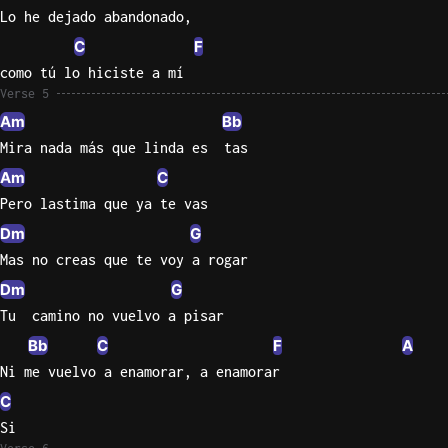
Lo he dejado abandonado,
C
F
como tú lo hiciste a mí
Verse 5
Am
Bb
Mira nada más que linda es  tas
Am
C
Pero lastima que ya te vas
Dm
G
Mas no creas que te voy a rogar
Dm
G
Tu  camino no vuelvo a pisar
Bb
C
F
A
Ni me vuelvo a enamorar, a enamorar
C
Si