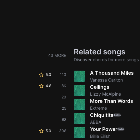
Related songs
43 MORE
Discover chords for more songs 
A Thousand Miles
5.0
113
Vanessa Carlton
4.8
1.8K
Ceilings
Lizzy McAlpine
20
More Than Words
Extreme
25
Chiquitita
Tabs
68
ABBA
Your Power
Tabs
5.0
308
Billie Eilish