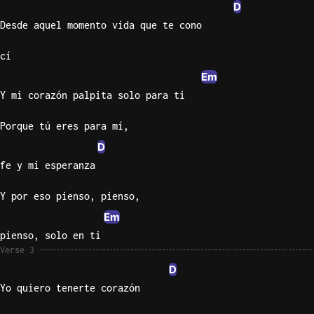
D
Sweet
Desde aquel momento vida que te cono
Home
cí
Alaba
Lynyrd
Em
Skynyr
Y mi corazón palpita solo para ti
Driver
Porque tú eres para mí,
Licens
D
Olivia
Rodrigo
fe y mi esperanza
All Of
Y por eso pienso, pienso,
Me
Em
John
pienso, solo en ti
Legend
Verse 3
D
Yo quiero tenerte corazón