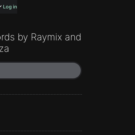
s or songs
Log in
rds by
Raymix and
za
t
n
y
wall