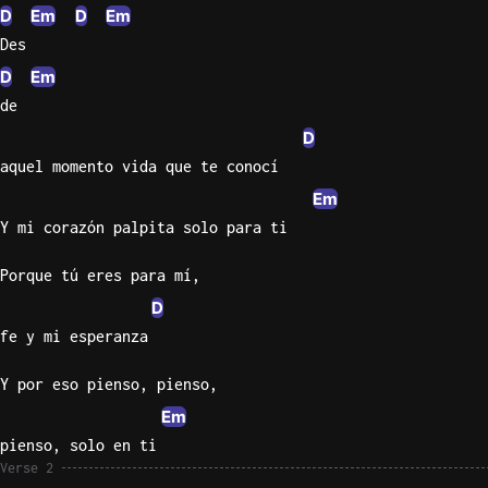
D
Em
D
Em
Knocki
Des
On
D
Em
Heaven
de
Door
D
Bob Dyl
aquel momento vida que te conocí
Let It
Em
Be
Y mi corazón palpita solo para ti
The
Beatles
Porque tú eres para mí,
I'm
D
Yours
fe y mi esperanza
Jason
Mraz
Y por eso pienso, pienso,
Em
Ella
pienso, solo en ti
Junior
Verse 2
H