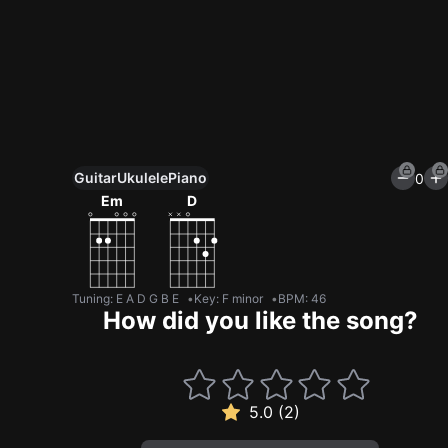
Guitar
Ukulele
Piano
0
Unlock All Tools
Em
D
100+ tunings, chord games & metronome
Get now
Tuning
:
E A D G B E
Key
:
F minor
BPM
:
46
How did you like the song?
5.0 (2)