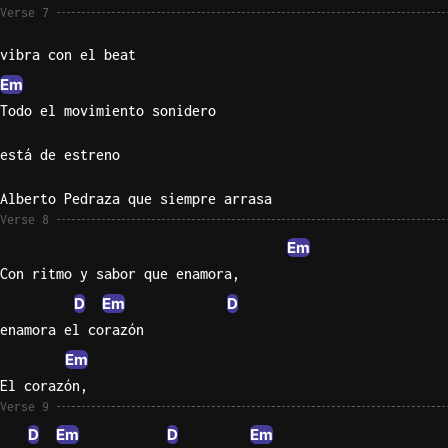
Verse 7
vibra con el beat
Em
Todo el movimiento sonidero
está de estreno
Alberto Pedraza que siempre arrasa
Verse 8
Em
Con ritmo y sabor que enamora,
D
Em
D
enamora el corazón
Em
El corazón,
Verse 9
D
Em
D
Em