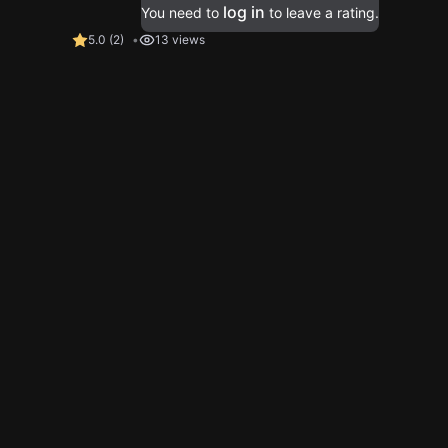
log in
You need to
to leave a rating.
5.0
(
2
)
13 views