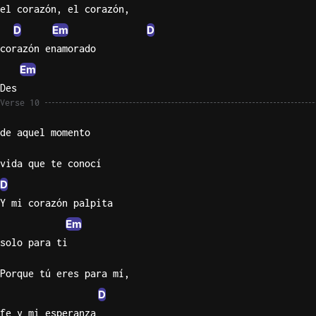
el corazón, el corazón,
D
Em
D
corazón enamorado
Em
Des
Verse 10
de aquel momento
vida que te conocí
D
Y mi corazón palpita
Em
solo para ti
Porque tú eres para mí,
D
fe y mi esperanza