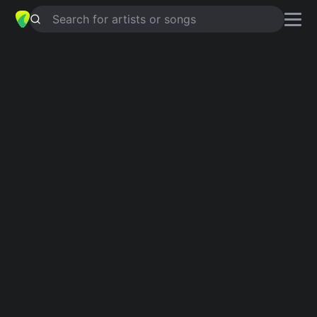
Search for artists or songs
CHECKMATE
chords by
Bag Raiders
Simplified
Em · D · G · Am · C
Capo
:
Fret 2
Guitar
Ukulele
Piano
Em
D
G
Am
C
Intro 1
Em
D
G
Em
G
D
G
Em
D
G
Em
D
G
Verse 1