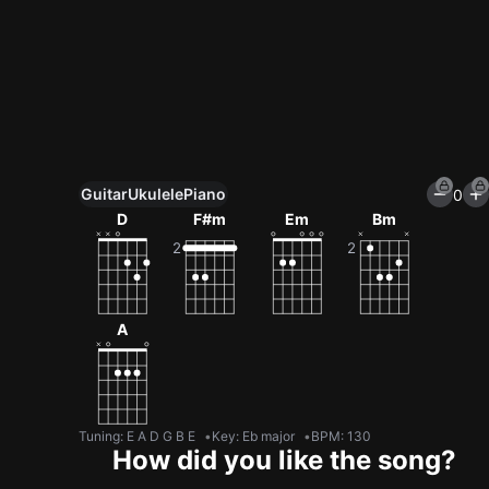
Guitar
Ukulele
Piano
0
Unlock All Tools
D
F#m
Em
Bm
100+ tunings, chord games & metronome
Get now
A
Tuning
:
E A D G B E
Key
:
Eb major
BPM
:
130
How did you like the song?