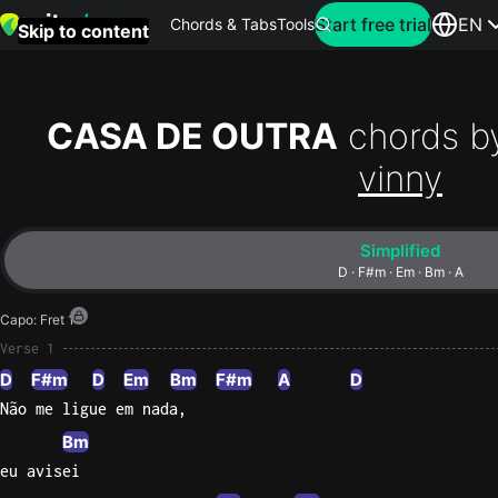
Search for artist
Start free trial
EN
Chords & Tabs
Tools
Skip to content
Top
searches
CASA DE OUTRA
chords b
this
vinny
month
Perfec
Simplified
Ed
D · F#m · Em · Bm · A
Sheera
Capo
:
Fret 1
Yellow
Verse 1
Coldpla
D
F#m
D
Em
Bm
F#m
A
D
Não me ligue em nada,
Bm
Wonder
eu avisei
Oasis