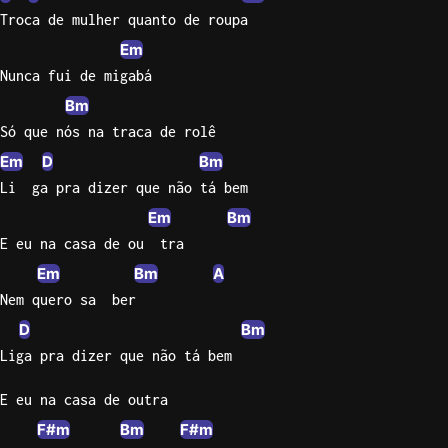
Troca de mulher quanto de roupa
Sweet
Em
Home
Nunca fui de migabá
Alaba
Lynyrd
Bm
Skynyr
Só que nós na traca de rolê
Em
D
Bm
Driver
Licens
Li  ga pra dizer que não tá bem
Olivia
Em
Bm
Rodrigo
E eu na casa de ou  tra
All Of
Em
Bm
A
Me
Nem quero sa  ber
John
D
Bm
Legend
Liga pra dizer que não tá bem
E eu na casa de outra
F#m
Bm
F#m