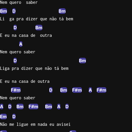
Nem quero  saber
Bm
D
Bm
Li  ga pra dizer que não tá bem
D
Bm
E eu na casa de  outra
A
Nem quero saber
D
Bm
Liga pra dizer que não tá bem
E eu na casa de outra
F#m
D
Bm
F#m
A
F#m
Nem quero saber
A
D
Bm
F#m
Bm
A
D
Em
D
Não me ligue em nada eu avisei