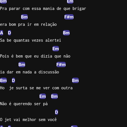
Bm
Em
Pra parar com essa mania de que brigar
Bm
F#m
era bom pra ir em relação
A
D
Bm
Sa be quantas vezes alertei
Em
Pois é bem que eu dizia que não
Bm
F#m
ia dar em nada a discussão
Bm
D
Bm
Ho  je surta se me ver com outra
Em
Bm
Não é querendo ser pá
D
O jet vai melhor sem você