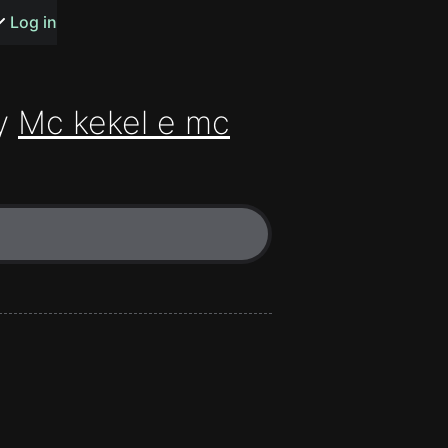
s or songs
Log in
y
Mc kekel e mc
t
n
y
wall