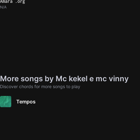
Amara .org
N/A
More songs by Mc kekel e mc vinny
Discover chords for more songs to play
Tempos