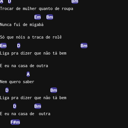
A
D
Bm
Trocar de mulher quanto de roupa
Em
Bm
Nunca fui de migabá
Só que nóis a traca de rolê
Em
D
Bm
Liga pra dizer que não tá bem
E eu na casa de outra
A
Nem quero saber
D
Bm
Liga pra dizer que não tá bem
D
Bm
E eu na casa de  outra
F#m