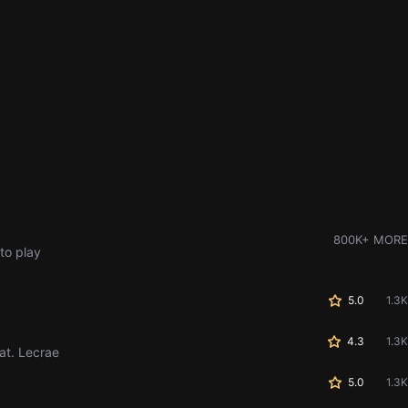
800K+ MORE
to play
5.0
1.3K
4.3
1.3K
at. Lecrae
5.0
1.3K