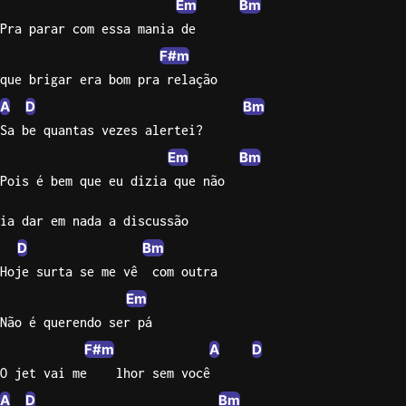
Em
Bm
Pra parar com essa mania de
Knocki
F#m
On
Heaven
que brigar era bom pra relação
Door
A
D
Bm
Bob Dyl
Sa be quantas vezes alertei?
Let It
Em
Bm
Be
Pois é bem que eu dizia que não
The
Beatles
ia dar em nada a discussão
D
Bm
I'm
Hoje surta se me vê  com outra
Yours
Jason
Em
Mraz
Não é querendo ser pá
F#m
A
D
Ella
O jet vai me    lhor sem você
Junior
H
A
D
Bm