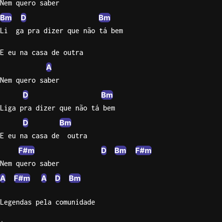
Nem quero saber
Bm
D
Bm
Li  ga pra dizer que não tá bem
E eu na casa de outra
A
Nem quero saber
D
Bm
Liga pra dizer que não tá bem
D
Bm
E eu na casa de  outra
F#m
D
Bm
F#m
Nem quero saber
A
F#m
A
D
Bm
Legendas pela comunidade