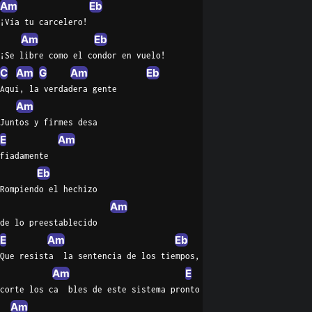
Am
Eb
¡Vía tu carcelero!
Am
Eb
¡Se libre como el condor en vuelo!
C
Am
G
Am
Eb
Aquí, la verdadera gente
Am
Juntos y firmes desa
E
Am
fiadamente
Eb
Rompiendo el hechizo
Am
de lo preestablecido
E
Am
Eb
Que resista  la sentencia de los tiempos,
Am
E
corte los ca  bles de este sistema pronto
Am