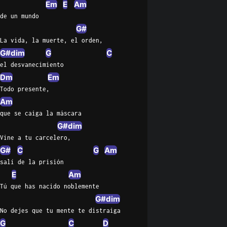
Em
E
Am
de un mundo
G#
La vida, la muerte, el orden,
G#dim
G
C
el desvanecimiento
Dm
Em
Todo presente,
Am
que se caiga la máscara
G#dim
Vine a tu carcelero,
G#
C
G
Am
salí de la prisión
E
Am
Tú que has nacido noblemente
G#dim
No dejes que tu mente te distraiga
G
C
D