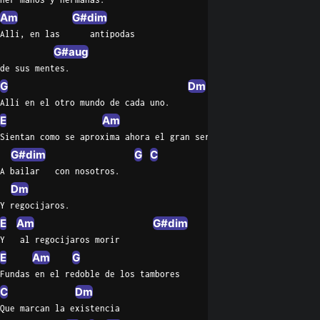
Am
G#dim
Allí, en las      antípodas
G#aug
de sus mentes.
G
Dm
Allí en el otro mundo de cada uno.
E
Am
Sientan como se aproxima ahora el gran ser.
G#dim
G
C
A bailar   con nosotros.
Dm
Y regocijaros.
E
Am
G#dim
Y   al regocijaros morir
E
Am
G
Fundas en el redoble de los tambores
C
Dm
Que marcan la existencia