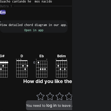
Guacho cantando he  mos nacido
Outro 1
Em
N/A
Request a fix
0
G#
D
Eb
Bdim
Cm
G#m
How did you like the song?
log in
You need to
to leave a rating.