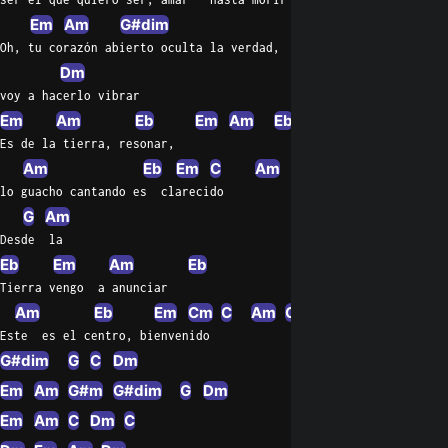
Em
Am
G#dim
Bdim
C
Oh, tu corazón abierto oculta la verdad,
Dm
voy a hacerlo vibrar
Em
Am
Eb
Em
Am
Eb
Es de la tierra, resonar,
Am
Eb
Em
C
Am
lo guacho cantando es  clarecido
G
Am
Desde  la
Eb
Em
Am
Eb
Tierra vengo  a anunciar
Am
Eb
Em
Cm
C
Am
G#dim
G#m
Este  es el centro, bienvenido
G#dim
G
C
Dm
Em
Am
G#m
G#dim
G
Dm
Em
Am
C
Dm
C