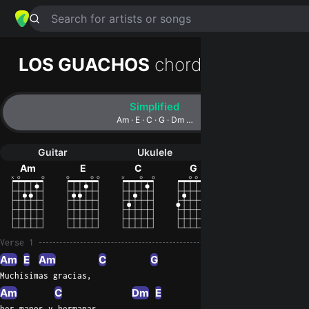
Search for artists or songs
LOS GUACHOS
chords by
Jeites
Simplified
Am · E · C · G · Dm …
Guitar
Ukulele
Piano
Am
E
C
G
Dm
G#d
6
Verse 1
Am
E
Am
C
G
Muchísimas gracias,
Am
C
Dm
E
her manos y hermanas.