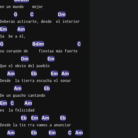
en un mundo    mejor
G
C
Dm
Deberás activarte, desde  el interior
Em
Am
Sa  be a él,
G
Bdim
C
su corazón de     fiestas más fuerte
Dm
Em
Que el obvio del pueblo
Am
Eb
Em
Am
Eb
Desde  la tierra escucha el sonar
Am
Eb
De un guacho cantando
Em
C
Am
es  la felicidad
Eb
Em
Am
Eb
Desde la tie rra vamos a anunciar
Am
Eb
Em
C
Am
G