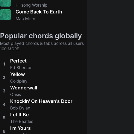
4.7
Hillsong Worship
Come Back To Earth
5.0
Mac Miller
Popular chords globally
Most played chords & tabs across all users
100 MORE
Perfect
1
4.8
Ed Sheeran
Yellow
2
4.8
Coldplay
Wonderwall
3
4.8
Oasis
Knockin' On Heaven's Door
4
4.8
Bob Dylan
Let It Be
5
4.9
The Beatles
I'm Yours
6
4.8