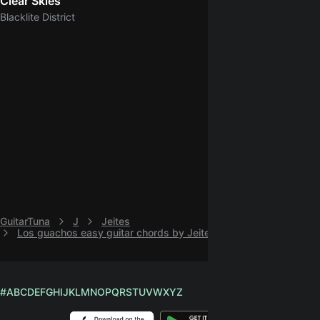
Clear Skies
5.0
Blacklite District
GuitarTuna
J
Jeites
Los guachos easy guitar chords by Jeites
#
A
B
C
D
E
F
G
H
I
J
K
L
M
N
O
P
Q
R
S
T
U
V
W
X
Y
Z