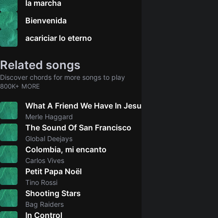
la marcha
Bienvenida
acariciar lo eterno
5.0
Related songs
Discover chords for more songs to play
800K+ MORE
What A Friend We Have In Jesus
4.9
Merle Haggard
The Sound Of San Francisco
Global Deejays
Colombia, mi encanto
5.0
Carlos Vives
Petit Papa Noël
4.0
Tino Rossi
Shooting Stars
5.0
Bag Raiders
In Control