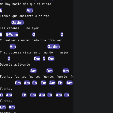
No hay nadie más que ti mismo
E
Am
Tienes que animarte a soltar
G#dim
las cadenas    de ayer
E
G#dim
G
D
E
Y  volver a nacer cada día otra vez
Am
G#dim
Y si quieres vivir en un mundo    mejor
G
Dm
D
Dm
Deberás activarte
Am
Dm
Am
Dm
Fuerte, fuerte, fuerte, fuerte, fuerte, fuerte, fuerte, fuerte, 
Em
Am
Eb
Em
Am
Eb
Am
Eb
Em
fuerte,
C
Am
Eb
Em
Am
Eb
Am
Eb
fuerte.
Em
Am
Vergázula,