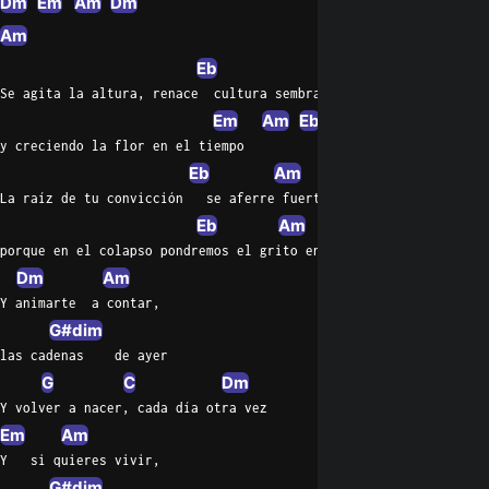
Dm
Em
Am
Dm
Am
Eb
Am
Se agita la altura, renace  cultura sembrada
Em
Am
Eb
Am
y creciendo la flor en el tiempo
Eb
Am
La raíz de tu convicción   se aferre fuerte al suelo
Eb
Am
porque en el colapso pondremos el grito en el cielo
Dm
Am
Y animarte  a contar,
G#dim
las cadenas    de ayer
G
C
Dm
Y volver a nacer, cada día otra vez
Em
Am
Y   si quieres vivir,
G#dim