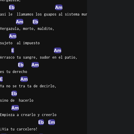
Eb
Am
Em
así le  llamamos los guapos al sistema mundial
Am
Eb
Vergazula, morto, maldito,
Am
sujeto  al impuesto
E
Am
Arrasco tu sangre, sudor en el patio,
Eb
Am
es tu derecho
E
Am
Ya no se tra ta de decirlo,
Eb
sino de  hacerlo
Am
Empieza a crearlo y creerlo
Eb
Em
¡Vía tu carcelero!