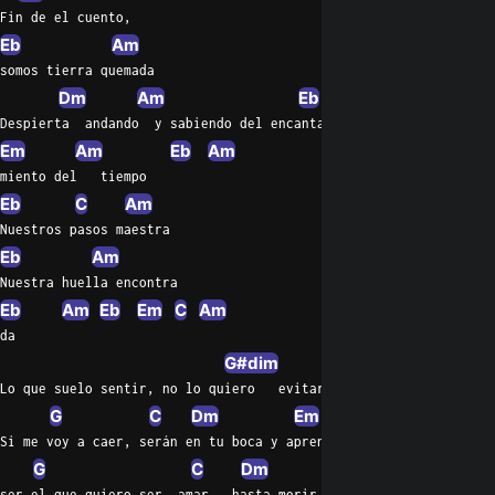
Fin de el cuento,
Eb
Am
somos tierra quemada
Dm
Am
Eb
Despierta  andando  y sabiendo del encanta
Em
Am
Eb
Am
miento del   tiempo
Eb
C
Am
Nuestros pasos maestra
Eb
Am
Nuestra huella encontra
Eb
Am
Eb
Em
C
Am
da
G#dim
Lo que suelo sentir, no lo quiero   evitar
G
C
Dm
Em
Am
Si me voy a caer, serán en tu boca y aprender a callar la men   
G
C
Dm
C
ser el que quiero ser, amar   hasta morir