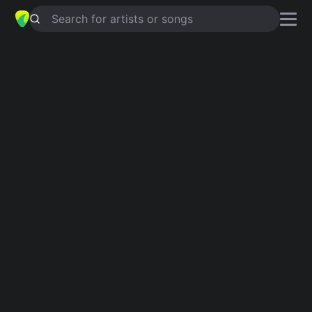
Search for artists or songs
WITH A LITTLE LUCK
chords by
Gerry Marsden
Simplified
Em · Asus4 · Dm · D · G …
Guitar
Ukulele
Piano
Em
Asus4
Dm
D
G
B
2
Intro 1
Em
Asus4
Em
Asus4
Em
Dm